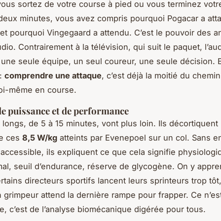
vous sortez de votre course à pied ou vous terminez vot
 deux minutes, vous avez compris pourquoi Pogacar a att
t pourquoi Vingegaard a attendu. C’est le pouvoir des a
dio. Contrairement à la télévision, qui suit le paquet, l’au
une seule équipe, un seul coureur, une seule décision. E
 :
comprendre une attaque
, c’est déjà la moitié du chemi
 soi-même en course.
de puissance et de performance
longs, de 5 à 15 minutes, vont plus loin. Ils décortiquent 
e ces
8,5 W/kg
atteints par Evenepoel sur un col. Sans e
naccessible, ils expliquent ce que cela signifie physiolog
mal, seuil d’endurance, réserve de glycogène. On y appre
tains directeurs sportifs lancent leurs sprinteurs trop tôt
 grimpeur attend la dernière rampe pour frapper. Ce n’es
, c’est de l’analyse biomécanique digérée pour tous.