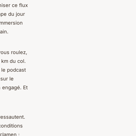
iser ce flux
ape du jour
 immersion
ain.
vous roulez,
6 km du col.
 le podcast
sur le
n engagé. Et
ressautent.
conditions
yclamen :