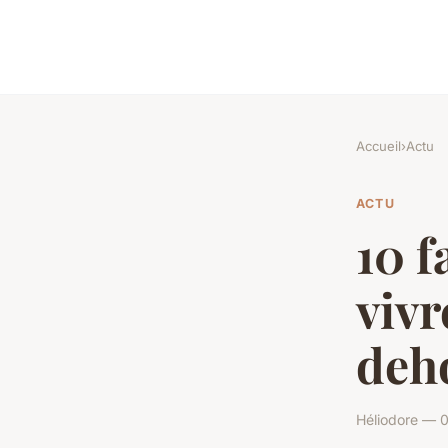
Accueil
›
Actu
ACTU
10 f
vivr
deho
Héliodore — 