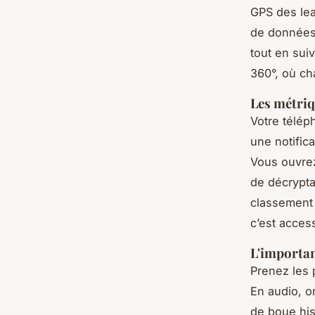
GPS des lea
de données 
tout en sui
360°, où ch
Les métriq
Votre télép
une notific
Vous ouvrez
de décrypta
classement 
c’est acces
L'importan
Prenez les 
En audio, on
de boue his