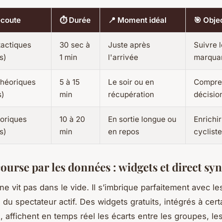
'écoute
⏱️ Durée
📍 Moment idéal
🎯 Objec
tactiques
30 sec à
Juste après
Suivre l
s)
1 min
l'arrivée
marqua
théoriques
5 à 15
Le soir ou en
Compre
s)
min
récupération
décisio
toriques
10 à 20
En sortie longue ou
Enrichir
s)
min
en repos
cycliste
course par les données : widgets et direct sy
e vit pas dans le vide. Il s’imbrique parfaitement avec les
du spectateur actif. Des widgets gratuits, intégrés à cert
, affichent en temps réel les écarts entre les groupes, le