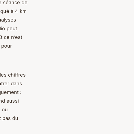
re séance de
aqué à 4 km
nalyses
dio peut
t ce n’est
n pour
les chiffres
ntrer dans
iquement :
nd aussi
, ou
t pas du