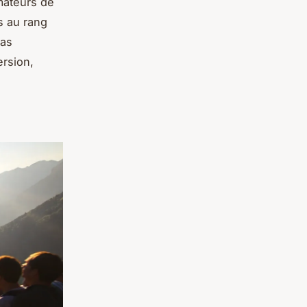
amateurs de
s au rang
Pas
ersion,