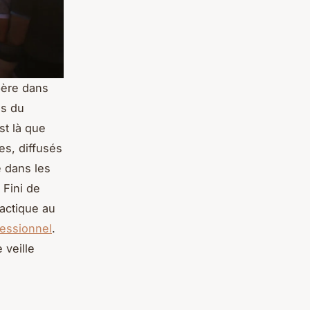
père dans
es du
st là que
es, diffusés
e dans les
 Fini de
actique au
fessionnel
.
 veille