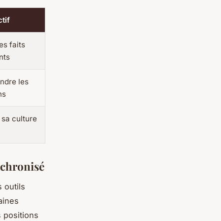
tif
es faits
nts
ndre les
ns
 sa culture
nchronisé
 outils
aines
s positions