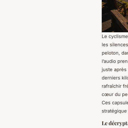
Le cyclisme
les silence
peloton, da
l’audio pre
juste après
derniers ki
rafraîchir 
cœur du pelo
Ces capsule
stratégique 
Le décrypt