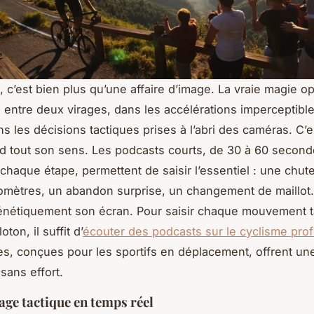
, c’est bien plus qu’une affaire d’image. La vraie magie o
s entre deux virages, dans les accélérations imperceptibl
ns les décisions tactiques prises à l’abri des caméras. C’e
nd tout son sens. Les podcasts courts, de 30 à 60 second
 chaque étape, permettent de saisir l’essentiel : une chut
lomètres, un abandon surprise, un changement de maillot.
frénétiquement son écran. Pour saisir chaque mouvement t
ton, il suffit d’
écouter des podcasts sur le cyclisme pro
s, conçues pour les sportifs en déplacement, offrent une
sans effort.
age tactique en temps réel