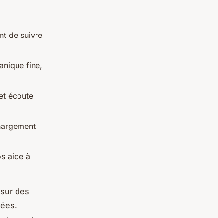
nt de suivre
anique fine,
et écoute
chargement
os aide à
 sur des
sées.