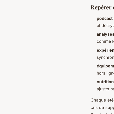
Repérer 
podcast
et décry
analyses
comme le
expérie
synchron
équipem
hors lign
nutrition
ajuster s
Chaque été,
cris de sup