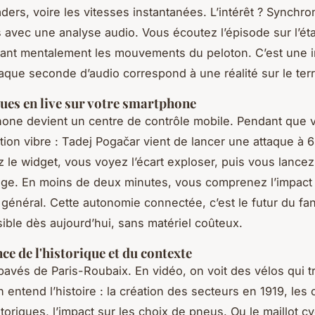
ders, voire les vitesses instantanées. L’intérêt ? Synchron
avec une analyse audio. Vous écoutez l’épisode sur l’ét
vant mentalement les mouvements du peloton. C’est une
aque seconde d’audio correspond à une réalité sur le terr
ues en live sur votre smartphone
hone devient un centre de contrôle mobile. Pendant que 
ation vibre : Tadej Pogačar vient de lancer une attaque à 
 le widget, vous voyez l’écart exploser, puis vous lancez
ge. En moins de deux minutes, vous comprenez l’impact 
général. Cette autonomie connectée, c’est le futur du fa
sible dès aujourd’hui, sans matériel coûteux.
ce de l'historique et du contexte
pavés de Paris-Roubaix. En vidéo, on voit des vélos qui t
 entend l’histoire : la création des secteurs en 1919, les 
toriques, l’impact sur les choix de pneus. Ou le maillot c