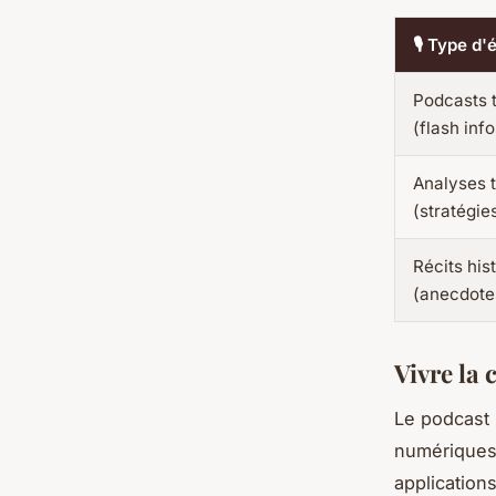
🎙️ Type d
Podcasts 
(flash info
Analyses 
(stratégie
Récits his
(anecdote
Vivre la 
Le podcast n
numériques 
applications