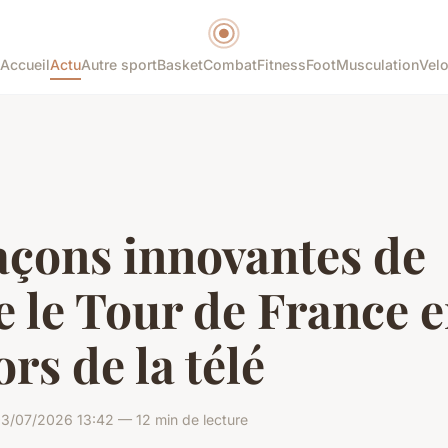
Accueil
Actu
Autre sport
Basket
Combat
Fitness
Foot
Musculation
Vel
açons innovantes de
e le Tour de France 
rs de la télé
03/07/2026 13:42 — 12 min de lecture