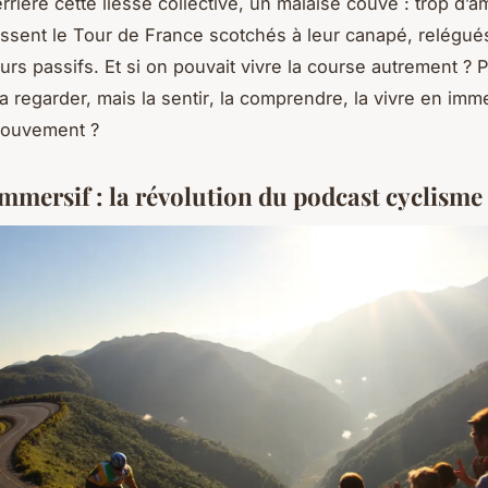
rrière cette liesse collective, un malaise couve : trop d’
ssent le Tour de France scotchés à leur canapé, relégué
urs passifs. Et si on pouvait vivre la course autrement ? 
a regarder, mais la
sentir
, la comprendre, la vivre en imm
ouvement ?
immersif : la révolution du podcast cyclisme