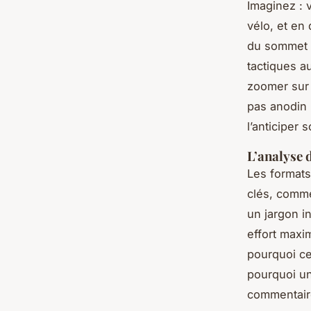
Imaginez : 
vélo, et en
du sommet e
tactiques au
zoomer sur 
pas anodin
l’anticiper
L’analyse 
Les formats 
clés, comm
un jargon i
effort maxi
pourquoi cer
pourquoi un
commentaire